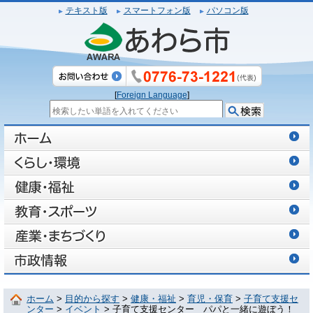
テキスト版
スマートフォン版
パソコン版
[
Foreign Language
]
ホーム
>
目的から探す
>
健康・福祉
>
育児・保育
>
子育て支援セ
ンター
>
イベント
> 子育て支援センター パパと一緒に遊ぼう！