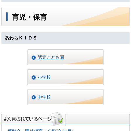
育児・保育
あわらＫＩＤＳ
認定こども園
小学校
中学校