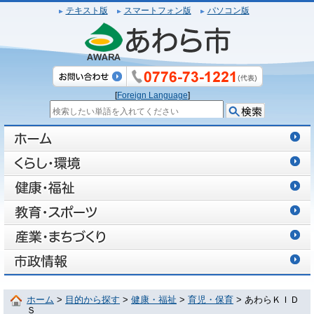
テキスト版
スマートフォン版
パソコン版
[
Foreign Language
]
ホーム
>
目的から探す
>
健康・福祉
>
育児・保育
> あわらＫＩＤ
Ｓ