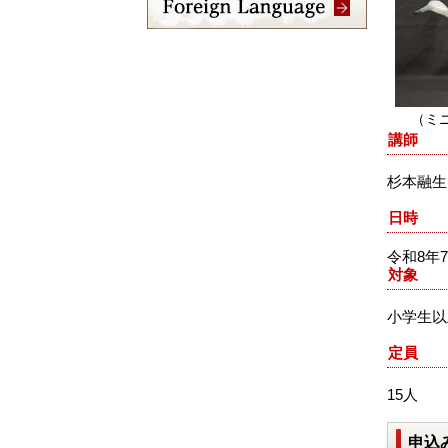
（ミ
講師
杉本融生
日時
令和8年
対象
小学生以
定員
15人
申込