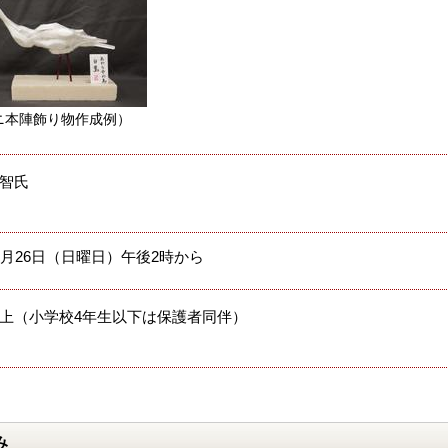
ニ本陣飾り物作成例）
智氏
7月26日（日曜日）午後2時から
上（小学校4年生以下は保護者同伴）
み