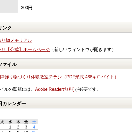
300円
リンク
飾り物メモリアル
祭り【公式】ホームページ
（新しいウィンドウが開きます）
ファイル
陣飾り物づくり体験教室チラシ（PDF形式 466キロバイト）
ァイルの閲覧には、
Adobe Reader(無料)
が必要です。
日カレンダー
火
水
木
金
土
1
2
3
4