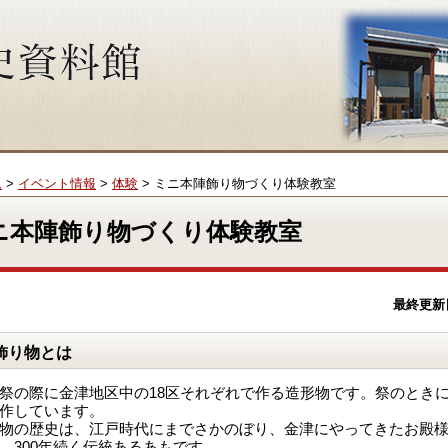
ム
>
イベント情報
>
体験
> ミニ本陣飾り物づくり体験教室
ニ本陣飾り物づくり体験教室
最終更新
飾り物とは
祭の際に金津地区中の18区それぞれで作る造形物です。祭のとき
作しています。
物の歴史は、江戸時代にまでさかのぼり、金津にやってきたお殿
、300年続く伝統あるあもです。