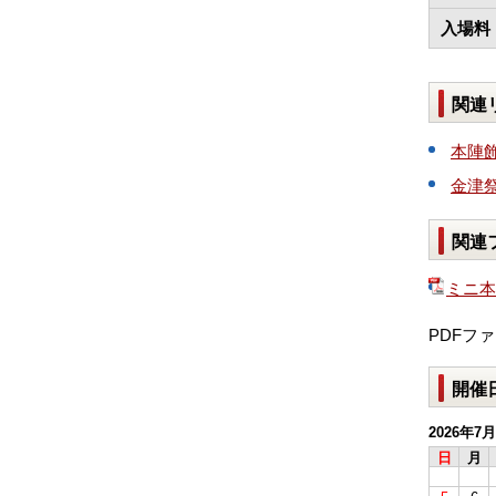
入場料
関連
本陣
金津
関連
ミニ本
PDFフ
開催
2026年7月
日
月