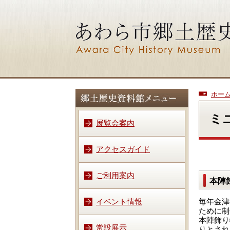
ホー
ミ
展覧会案内
アクセスガイド
ご利用案内
本陣
イベント情報
毎年金津
ために制
本陣飾り
常設展示
りとされ