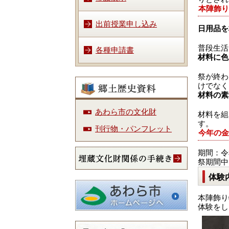
本陣飾り
出前授業申し込み
日用品を
普段生活
各種申請書
材料に色
祭が終わ
けでなく
材料の素
あわら市の文化財
材料を組
す。
刊行物・パンフレット
今年の金
期間：令和
祭期間中
体験
本陣飾り
体験をし