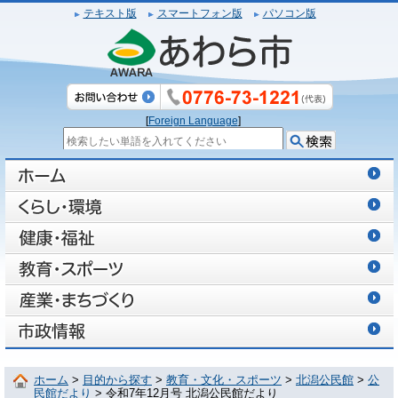
テキスト版
スマートフォン版
パソコン版
[
Foreign Language
]
ホーム
>
目的から探す
>
教育・文化・スポーツ
>
北潟公民館
>
公
民館だより
> 令和7年12月号 北潟公民館だより