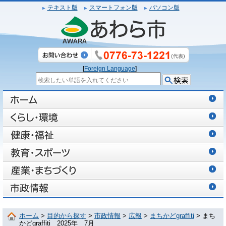
テキスト版
スマートフォン版
パソコン版
[
Foreign Language
]
ホーム
>
目的から探す
>
市政情報
>
広報
>
まちかどgraffiti
> まち
かどgraffiti 2025年 7月