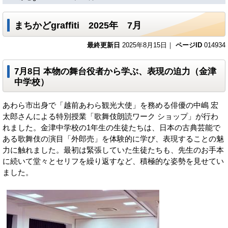
まちかどgraffiti 2025年 7月
最終更新日
2025年8月15日｜
ページID
014934
7月8日 本物の舞台役者から学ぶ、表現の迫力（金津
中学校）
あわら市出身で「越前あわら観光大使」を務める俳優の中嶋 宏
太郎さんによる特別授業「歌舞伎朗読ワーク ショップ」が行わ
れました。金津中学校の1年生の生徒たちは、日本の古典芸能で
ある歌舞伎の演目「外郎売」を体験的に学び、表現することの魅
力に触れました。最初は緊張していた生徒たちも、先生のお手本
に続いて堂々とセリフを繰り返すなど、積極的な姿勢を見せてい
ました。