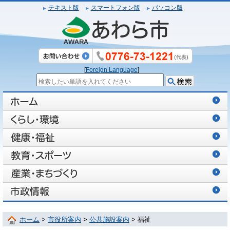
テキスト版
スマートフォン版
パソコン版
[
Foreign Language
]
ホーム
>
市役所案内
>
公共施設案内
> 福祉