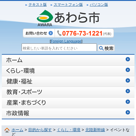
テキスト版
スマートフォン版
パソコン版
[
Foreign Language
]
ホーム
>
目的から探す
>
くらし・環境
>
北陸新幹線
> イベントな
ど