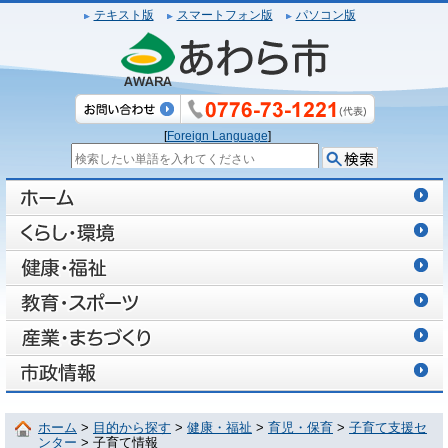
テキスト版
スマートフォン版
パソコン版
[
Foreign Language
]
ホーム
>
目的から探す
>
健康・福祉
>
育児・保育
>
子育て支援セ
ンター
> 子育て情報