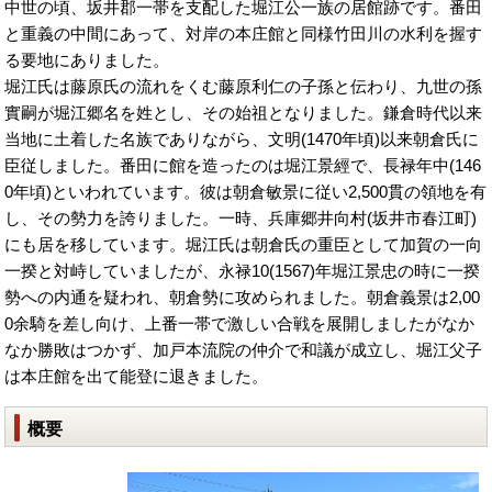
中世の頃、坂井郡一帯を支配した堀江公一族の居館跡です。番田
と重義の中間にあって、対岸の本庄館と同様竹田川の水利を握す
る要地にありました。
堀江氏は藤原氏の流れをくむ藤原利仁の子孫と伝わり、九世の孫
實嗣が堀江郷名を姓とし、その始祖となりました。鎌倉時代以来
当地に土着した名族でありながら、文明(1470年頃)以来朝倉氏に
臣従しました。番田に館を造ったのは堀江景經で、長禄年中(146
0年頃)といわれています。彼は朝倉敏景に従い2,500貫の領地を有
し、その勢力を誇りました。一時、兵庫郷井向村(坂井市
春江町
)
にも居を移しています。堀江氏は朝倉氏の重臣として加賀の一向
一揆と対峙していましたが、永禄10(1567)年堀江景忠の時に一揆
勢への内通を疑われ、朝倉勢に攻められました。朝倉義景は2,00
0余騎を差し向け、上番一帯で激しい合戦を展開しましたがなか
なか勝敗はつかず、加戸本流院の仲介で和議が成立し、堀江父子
は本庄館を出て能登に退きました。
概要