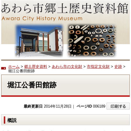
ホーム
>
郷土歴史資料
>
あわら市の文化財
>
市指定文化財
>
史跡
>
堀江公番田館跡
堀江公番田館跡
最終更新日
2014年11月28日｜
ページID
006189
概説