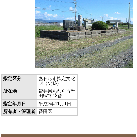
指定区分
あわら市指定文化
財（史跡）
所在地
福井県あわら市番
田57字13番
指定年月日
平成3年11月1日
所有者・管理者
番田区