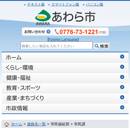
テキスト版
スマートフォン版
パソコン版
[
Foreign Language
]
ホーム
>
連絡先一覧
> 市民福祉部 > 市民課